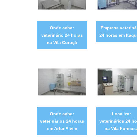
Onde achar
Empresa veteriná
veterinário 24 horas
24 horas em Itaqu
na Vila Curuçá
Onde achar
Localizar
veterinários 24 horas
veterinários 24 ho
em Artur Alvim
na Vila Formos