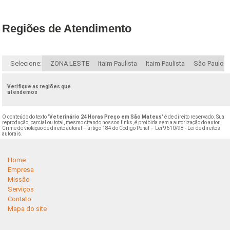
Regiões de Atendimento
Selecione:
ZONA LESTE
Itaim Paulista
Itaim Paulista
São Paulo
Verifique as regiões que
atendemos
O conteúdo do texto "
Veterinário 24 Horas Preço em São Mateus
" é de direito reservado. Sua
reprodução, parcial ou total, mesmo citando nossos links, é proibida sem a autorização do autor.
Crime de violação de direito autoral – artigo 184 do Código Penal –
Lei 9610/98 - Lei de direitos
autorais
.
Home
Empresa
Missão
Serviços
Contato
Mapa do site