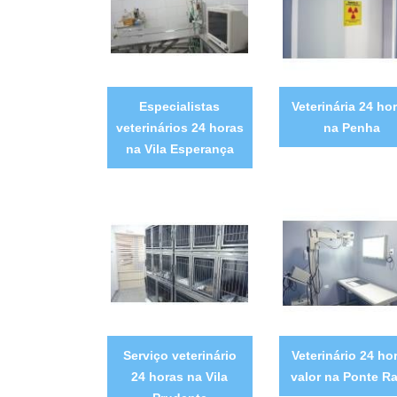
Especialistas
Veterinária 24 ho
veterinários 24 horas
na Penha
na Vila Esperança
Serviço veterinário
Veterinário 24 ho
24 horas na Vila
valor na Ponte R