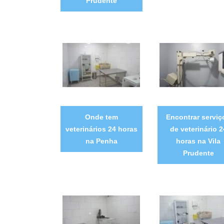
Prudente
Onde tem
Encontrar serviç
veterinários 24 horas
de veterinário 2
na Penha
horas na Vila
Prudente