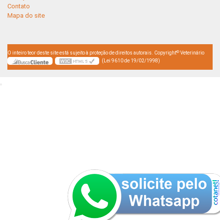
Contato
Mapa do site
©
O inteiro teor deste site está sujeito à proteção de direitos autorais. Copyright
Veterinário
(Lei 9610 de 19/02/1998)