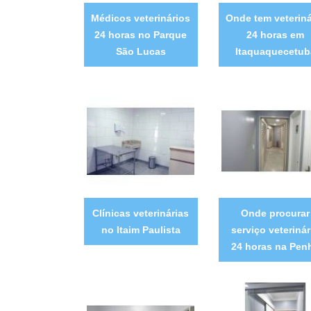
Médicos veterinários
Onde tem veteriná
24 horas no Parque
24 horas em
São Lucas
Itaquaquecetub
Clínicas veterinárias
Onde procurar
no Itaim Paulista
serviço veterinár
24 horas na Pen