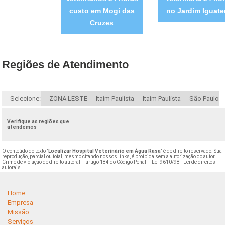
custo em Mogi das
no Jardim Iguate
Cruzes
Regiões de Atendimento
Selecione:
ZONA LESTE
Itaim Paulista
Itaim Paulista
São Paulo
Verifique as regiões que
atendemos
O conteúdo do texto "
Localizar Hospital Veterinário em Água Rasa
" é de direito reservado. Sua
reprodução, parcial ou total, mesmo citando nossos links, é proibida sem a autorização do autor.
Crime de violação de direito autoral – artigo 184 do Código Penal –
Lei 9610/98 - Lei de direitos
autorais
.
Home
Empresa
Missão
Serviços