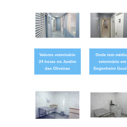
Valores veterinário
Onde tem médi
24 horas no Jardim
veterinário em
das Oliveiras
Engenheiro Goul