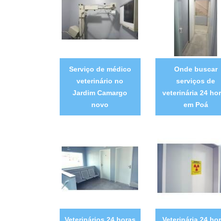
Serviço de médico
Onde buscar
veterinário no
serviços de
Jardim Camargo
veterinária 24 ho
novo
em Poá
Veterinários 24 horas
Veterinária 24 ho