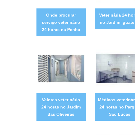
Onde procurar
Veterinária 24 ho
serviço veterinário
no Jardim Iguate
24 horas na Penha
Valores veterinário
Médicos veterinár
24 horas no Jardim
24 horas no Par
das Oliveiras
São Lucas