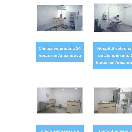
Clínica veterinária 24
Hospital veteriná
horas em Aricanduva
de atendimento 
horas em Aricand
Preço empresas de
Encontrar servi