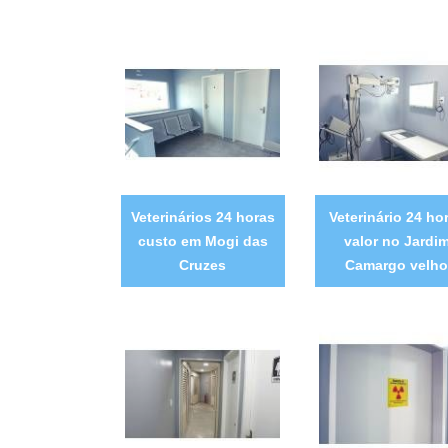
Veterinários 24 horas
Veterinário 24 ho
custo em Mogi das
valor no Jardi
Cruzes
Camargo velho