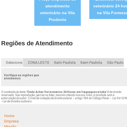
atendimento
veterinário 24 ho
veterinário na Vila
na Vila Formos
Prudente
Regiões de Atendimento
Selecione:
ZONA LESTE
Itaim Paulista
Itaim Paulista
São Paulo
Verifique as regiões que
atendemos
O conteúdo do texto "
Onde Achar Veterinários 24 Horas em Itaquaquecetuba
" é de direito
reservado. Sua reprodução, parcial ou total, mesmo citando nossos links, é proibida sem a
autorização do autor. Crime de violação de direito autoral – artigo 184 do Código Penal –
Lei 9610/9
- Lei de direitos autorais
.
Home
Empresa
Missão