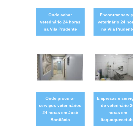
Onde achar
Encontrar servi
veterinário 24 horas
veterinário 24 ho
na Vila Prudente
na Vila Prudent
Onde procurar
Empresas e servi
serviços veterinários
de veterinário 2
24 horas em José
horas em
Bonifácio
Itaquaquecetub