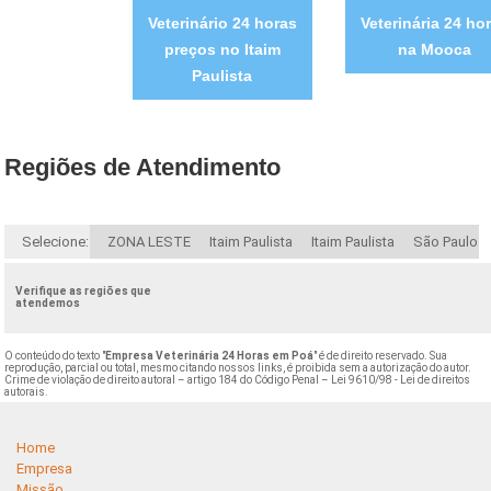
Veterinário 24 horas
Veterinária 24 ho
preços no Itaim
na Mooca
Paulista
Regiões de Atendimento
Selecione:
ZONA LESTE
Itaim Paulista
Itaim Paulista
São Paulo
Verifique as regiões que
atendemos
O conteúdo do texto "
Empresa Veterinária 24 Horas em Poá
" é de direito reservado. Sua
reprodução, parcial ou total, mesmo citando nossos links, é proibida sem a autorização do autor.
Crime de violação de direito autoral – artigo 184 do Código Penal –
Lei 9610/98 - Lei de direitos
autorais
.
Home
Empresa
Missão