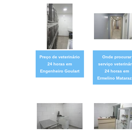
Preço de veterinário
Onde procurar
24 horas em
serviço veterinár
Engenheiro Goulart
24 horas em
Ermelino Matara