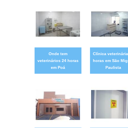
Onde tem
Clínica veterinári
veterinários 24 horas
horas em São Mig
em Poá
Paulista