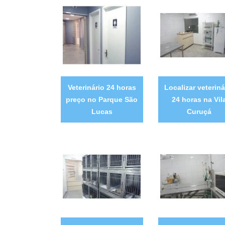
Veterinário 24 horas
Localizar veteriná
preço no Parque São
24 horas na Vil
Lucas
Curuçá