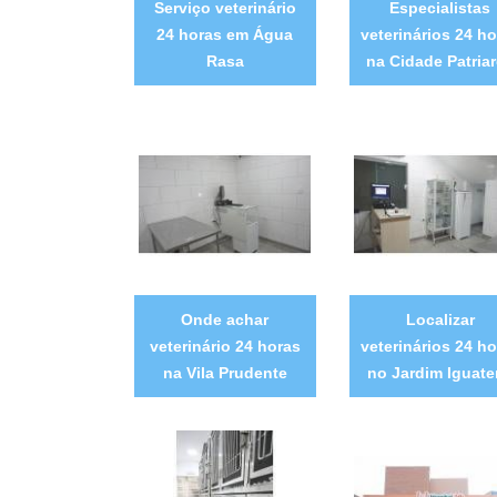
Serviço veterinário
Especialistas
24 horas em Água
veterinários 24 ho
Rasa
na Cidade Patria
Onde achar
Localizar
veterinário 24 horas
veterinários 24 ho
na Vila Prudente
no Jardim Iguate