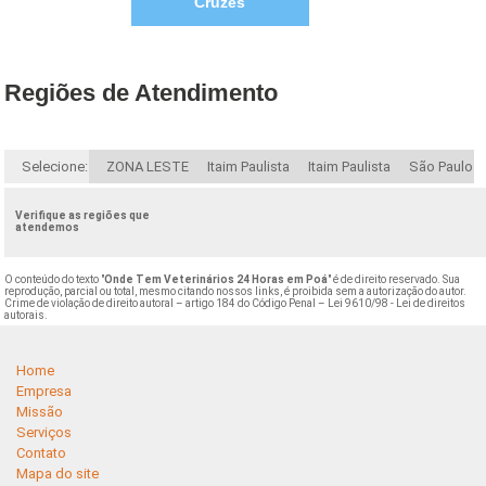
Cruzes
Regiões de Atendimento
Selecione:
ZONA LESTE
Itaim Paulista
Itaim Paulista
São Paulo
Verifique as regiões que
atendemos
O conteúdo do texto "
Onde Tem Veterinários 24 Horas em Poá
" é de direito reservado. Sua
reprodução, parcial ou total, mesmo citando nossos links, é proibida sem a autorização do autor.
Crime de violação de direito autoral – artigo 184 do Código Penal –
Lei 9610/98 - Lei de direitos
autorais
.
Home
Empresa
Missão
Serviços
Contato
Mapa do site