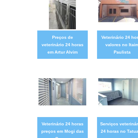
Preços de
Veterinário 24 ho
veterinário 24 horas
valores no Itai
em Artur Alvim
Paulista
Veterinário 24 horas
Serviços veterinár
preços em Mogi das
24 horas no Tatu