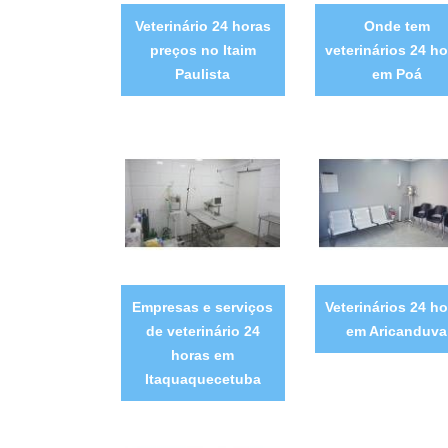
Veterinário 24 horas
Onde tem
preços no Itaim
veterinários 24 ho
Paulista
em Poá
Empresas e serviços
Veterinários 24 ho
de veterinário 24
em Aricanduva
horas em
Itaquaquecetuba