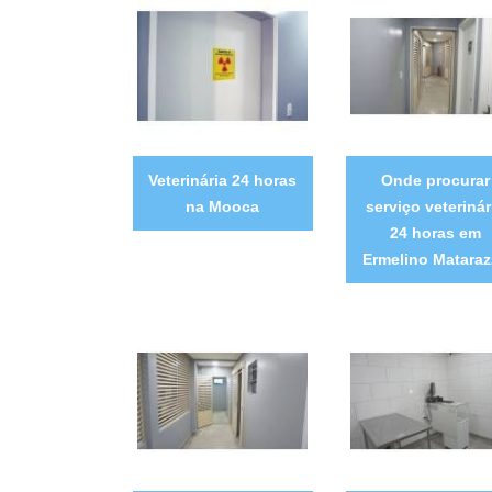
Veterinária 24 horas
Onde procurar
na Mooca
serviço veterinár
24 horas em
Ermelino Matara