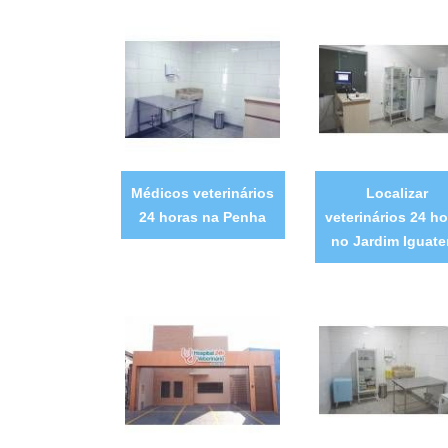
Médicos veterinários
Localizar
24 horas na Penha
veterinários 24 ho
no Jardim Iguate