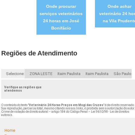
Onde procurar
Onde achar
serviços veterinários
veterinário 24 ho
24 horas em José
na Vila Prudent
Bonifácio
Regiões de Atendimento
Selecione:
ZONA LESTE
Itaim Paulista
Itaim Paulista
São Paulo
Verifique as regiões que
atendemos
O conteúdo do texto "
Veterinário 24 Horas Preços em Mogi das Cruzes
" é de direito reservado.
Sua reprodução, parcial ou total, mesmo citando nossos links, é proibida sem a autorização do autor
Crime de violação de direito autoral – artigo 184 do Código Penal –
Lei 9610/98 - Lei de direitos
autorais
.
Home