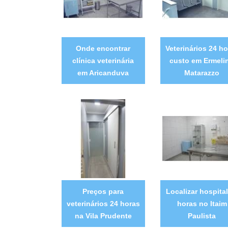
Onde encontrar
Veterinários 24 ho
clínica veterinária
custo em Ermeli
em Aricanduva
Matarazzo
Preços para
Localizar hospital
veterinários 24 horas
horas no Itaim
na Vila Prudente
Paulista