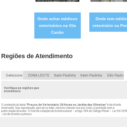
Onde achar médicos
Onde tem médi
veterinários na Vila
veterinário na Pe
Carrão
Regiões de Atendimento
Selecione:
ZONA LESTE
Itaim Paulista
Itaim Paulista
São Paulo
Verifique as regiões que
atendemos
O conteúdo do texto "
Preços de Veterinário 24 Horas no Jardim das Oliveiras
" é de direito
reservado. Sua reprodução, parcial ou total, mesmo citando nossos links, é proibida sem a
autorização do autor. Crime de violação de direito autoral – artigo 184 do Código Penal –
Lei 9610/9
- Lei de direitos autorais
.