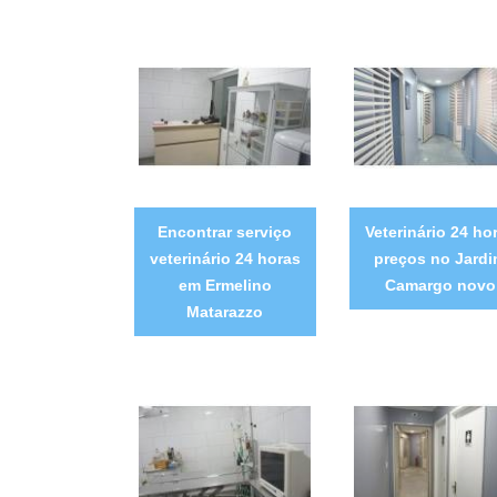
Encontrar serviço
Veterinário 24 ho
veterinário 24 horas
preços no Jard
em Ermelino
Camargo novo
Matarazzo